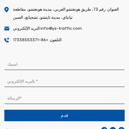
العنوان: رقم 73، طريق هونغتشو الغربي، مدينة هونغتشو، مقاطعة
تيانتاي، مدينة تايتشو، تشجيانغ، الصين
البريد الإلكتروني:info@ys-traffic.com
التلفون: +86-17338553371
قدم