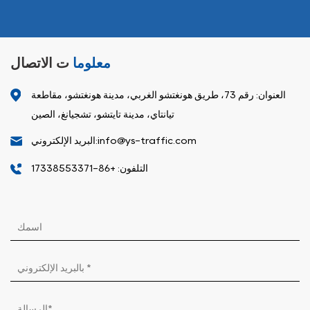
معلوما
ت الاتصال
العنوان: رقم 73، طريق هونغتشو الغربي، مدينة هونغتشو، مقاطعة
تيانتاي، مدينة تايتشو، تشجيانغ، الصين
البريد الإلكتروني:info@ys-traffic.com
التلفون: +86-17338553371