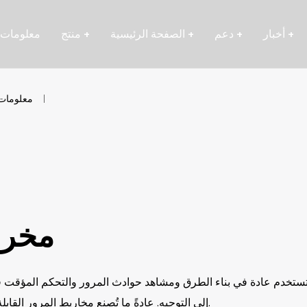
+
أخبار
+
دعم
+
الصفحة الرئيسية
+
منتج
معلومات 
معلومات 
مخرو
ستخدم عادة في بناء الطرق ومشاهد حوادث المرور والتحكم المؤقت في
إلى التوجيه. عادةً ما تُصنع مخاريط المرور القابلة للطي من مواد ناعمة ولكنها متينة مقارنةً بمخاريط المرور التقليدية.