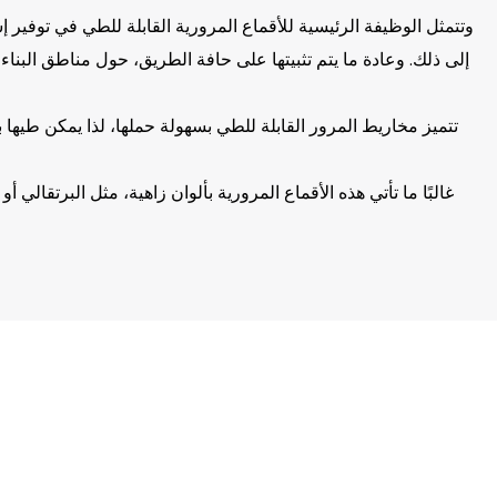
وتتمثل الوظيفة الرئيسية للأقماع المرورية القابلة للطي في توفير 
إلى ذلك. وعادة ما يتم تثبيتها على حافة الطريق، حول مناطق البنا
تتميز مخاريط المرور القابلة للطي بسهولة حملها، لذا يمكن طيها 
غالبًا ما تأتي هذه الأقماع المرورية بألوان زاهية، مثل البرتقالي
بالإضافة إلى التطبيقات على الطرق، يمكن أيضًا استخدام مخاريط 
على نظام المرور وتحسين السلامة المرورية، وتستخدم على نطاق واسع في الطرق الحضرية والطرق السريعة ومواقع البناء والأماكن الرياضية والأماكن العامة الأخرى.
توفر الأقماع المرورية القابلة للطي حماية وتوجيهات مهمة للسائقين والمشاة من خلال توفير علامات وتحذيرات مؤقتة لتوجيه تدفق حركة المرور وضمان السلامة على الطرق.