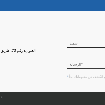
العنوان: ر
*