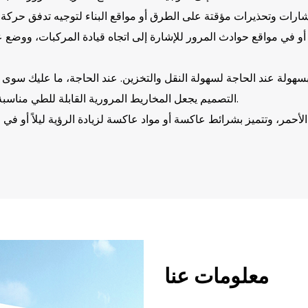
إشارات وتحذيرات مؤقتة على الطرق أو مواقع البناء لتوجيه تدفق حركة 
ء أو في مواقع حوادث المرور للإشارة إلى اتجاه قيادة المركبات، ووضع 
بسهولة عند الحاجة لسهولة النقل والتخزين. عند الحاجة، ما عليك سوى ف
التصميم يجعل المخاريط المرورية القابلة للطي مناسبة بشكل خاص للمواقف التي تتطلب حركة متكررة أو استخدامًا مؤقتًا.
 أو الأحمر، وتتميز بشرائط عاكسة أو مواد عاكسة لزيادة الرؤية ليلاً أو
أيضًا على تصميم متداخل، مما يسمح لها بتشكيل منطقة تحذير أكبر عند فتحها وتعزيز تأثير التحذير.
المرور القابلة للطي للإشارة إلى مواقف السيارات، وتوجيه تدفق الحش
معلومات عنا