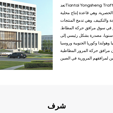
تعدTiantai Yongsheng Traffic Facilities Co., Ltd. المصنع تامخصص لانتاج منتجات منشآت
لحصرية. وهي قاعدة إنتاج محلية
جة والتكييف. وهي تدمج المنتجات
دم في سوق مرافق حركة المطاط.
ق حركة المطاط سنويا، مصدرة بشكل رئيسي إلى
ا وهولندا وكوريا الجنوبية وروسيا
دان مرافق حركة المرور المطاطية
شرف