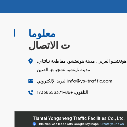
معلوما
ت الاتصال
قم 73، طريق هونغتشو الغربي، مدينة هونغتشو، مقاطعة تيانتاي،
مدينة تايتشو، تشجيانغ، الصين
البريد الإلكتروني:info@ys-traffic.com
التلفون: +86-17338553371