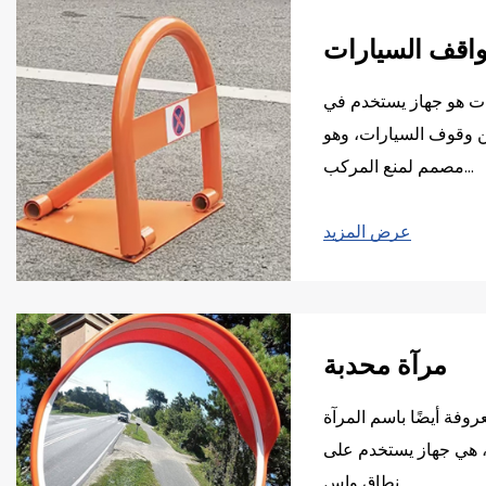
4. حارس الزاوية:
- الميزات: واقيات الزوايا، غالبًا ما تكون مصنوعة من مواد مقاومة للصدمات أو من البلاستيك، مصممة لحماية زوايا الجدران أو الأعمدة أو الهياكل الأخرى من الأضرار العرضية التي تسببها المركبات. لديهم
اقف السيارات
شكل وعادة ما تكون ذات ألوان زاهية لزيادة الرؤية.
ت هو جهاز يستخدم في
- التطبيقات: يتم استخدام واقيات الزوايا بشكل شائع في مواقف السيارات، ومناطق وقوف السيارات في الطابق السفلي، والمساحات الضيقة مع غرفة مناورة محدودة. إنها ضرورية لمنع الخدوش والخدوش
 وقوف السيارات، وهو
مصمم لمنع المركب...
5. مرآة محدبة:
- المميزات: مرايا محدبة ذات سطح منحني توفر رؤية واسعة الزاوية، مما يسمح برؤية أفضل للبقع العمياء والمناطق المخفية في مواقف السيارات. عادة ما تكون مصنوعة من مواد مقاومة للكسر ومقاومة
عرض المزيد
للطقس.
- التطبيقات: يتم تركيب المرايا المحدبة في مواقف السيارات والجراجات وغيرها من المناطق ذات الحركة المرورية العالية لتحسين السلامة من خلال القضاء على النقاط العمياء. فهي تساعد السائقين
اعتبارات هامة للاختيار:
مرآة محدبة
عروفة أيضًا باسم المرآة
ة، هي جهاز يستخدم على
نطاق واس...