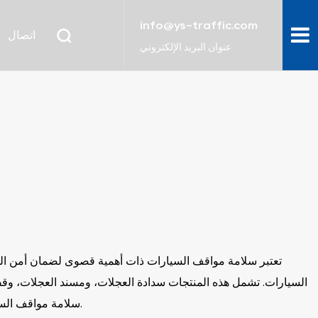
info@ys-traffic.com
اتصال
عنوان البريد الإلكتروني
تعتبر سلامة مواقف السيارات ذات أهمية قصوى لضمان أمن ال
السيارات. تشمل هذه المنتجات سدادة العجلات، ومسند العجلات، وقفل
سلامة مواقف السيارات. في وصف التصنيف هذا، سنناقش الميزات والتطبيقات والتصنيفات والاعتبارات المهمة لاختيار منتجات سلامة مواقف السيارات هذه.