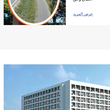
وقفل
السيارات
واقف
مثل
السيارات
وقوف
سلامة
منتجات
تلعب
عرض المزيد
حيح
المنتج
واختيار
وتصنيفاتهم
وتطبيقاتهم
ميزاتهم
فهم
خلال
ومن