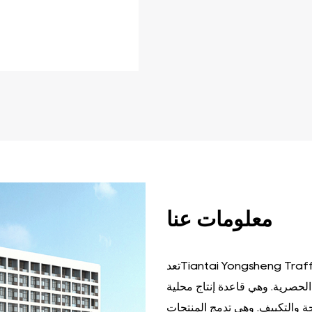
في
حاسمة
أدوارًا
المحدبة
والمرآة
الزاوية
وحارس
السيارات
وقوف
صحاب
السيارات
مواقف
لمديري
يمكن
هامة،
اعتبارات
على
بناءً
الص
معلومات عنا
تعدTiantai Yongsheng Traffic Facilities Co., Ltd.المصنع تامخصص لانتاج منتجات منشآت
لحصرية. وهي قاعدة إنتاج محلية
جة والتكييف. وهي تدمج المنتجات