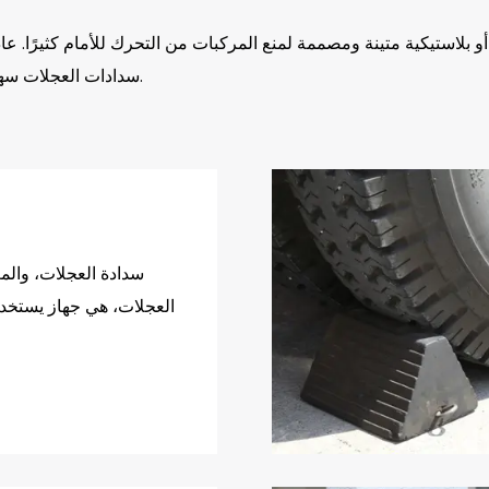
سدادات العجلات سهلة التركيب ويمكن تثبيتها على الأرض باستخدام مادة لاصقة أو براغي.
مفيدة بشكل خاص في مناطق ركن السيارات المائلة لتجنب الاصطدامات العرضية.
أفضل. تأتي بعض مساند العجلات أيضًا بمقابض مدمجة لسهولة وضعها وإزالتها.
سدادة العجلات، والم
في مواقع البناء والمناطق الصناعية وفي مواقف السيارات الترفيهية والمقطورات.
العجلات، هي جهاز يستخد
مواقف السيارات قابلة للقفل وتتطلب مفتاحًا أو تحكمًا إلكترونيًا لتحريرها.
يمكنها الوصول إلى المساحات المخصصة مع منع الاستخدام غير المصرح به أو سرقة السيارة.