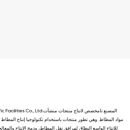
الاستنتاج
:
.
الحوادث
من
وخالية
آمنة
وقوف
بيئة
ضمان
محتمل
المخاطر
من
والتقليل
كبير
بشكل
السلامة
تعزيز
المركبات
وأ
مواد المطاط. وهي تطور منتجات باستخدام تكنولوجيا إنتاج المطاط ا
للإنتاج الواسع النطاق لمرافق نقل المطاط، ودمج الإنتاج والمعال