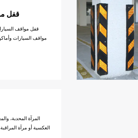
قفل مو
قفل مواقف السيارا
مواقف السيارات وأماكن
وأشكال الضرر التي يمكن أن تحدث عند تحرك المركبات حول الزوايا.
والمشاة على حد سواء على مراقبة حركة المرور القادمة ومنع وقوع الحوادث أثناء المناورات.
- التوافق: التأكد من أن المختار مناسب للتطبيق المقصود ونوع المركبات المترددة على منطقة وقوف السيارات.
- المتانة: ابحث عن المنتجات المصنوعة من مواد عالية الجودة يمكنها تحمل الاستخدام الكثيف ومقاومة الأضرار الناجمة عن العوامل البيئية.
المرآة المحدبة، والم
العكسية أو مرآة المراقب
- اللوائح والمعايير: ابق على اطلاع باللوائح والمعايير المحلية المتعلقة بمنتجات سلامة مواقف السيارات لضمان الامتثال والأداء الجيد.