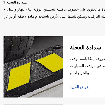
1. سدادة العجلة:
- الميزات: عادة ما تكون سدادات العجلات مصنوعة من مواد مطاطية أو بلاستيكية متينة ومصممة لمنع المركبات من التحرك للأمام كثيرًا. عادةً ما تحتوي على خطوط عاكسة لتحسين الرؤية أثناء النهار والليل.
- التطبيقات: تُستخدم سدادات العجلات على نطاق واسع في مواقف السيارات والجراجات وأماكن وقوف السيارات الأخرى لمنع المركبات من الاصطدام بالجدران أو الأرصفة أو غيرها من الأشياء القريبة. وهي
2. عجلة الساندة:
- الميزات: مصدات العجلات عبارة عن كتل صلبة يتم وضعها على عجلات السيارة المتوقفة لمنعها من التدحرج أو الحركة. عادة ما تكون مصنوعة من مواد مطاطية أو معدنية قوية ولها سطح محكم لقبضة
سدادة العجلة
- التطبيقات: تجد مصدات العجلات تطبيقات في سيناريوهات مختلفة، مثل منع حركة السيارة أثناء الصيانة، أو التحميل/التفريغ، أو على الأسطح المائلة حيث يتطلب الأمر أمانًا إضافيًا. يتم استخدامها بشكل شائع
عروفة أيضًا باسم توقف
م في مواقف السيارات
3. قفل مواقف السيارات:
والجراجات و...
- الميزات: أقفال مواقف السيارات هي أجهزة ميكانيكية تعمل على قفل عجلات السيارة، مما يجعلها غير متحركة. عادة ما تكون مصنوعة من الفولاذ عالي التحمل ويمكنها تحمل الصدمات الكبيرة. أقفال
عرض المزيد
- التطبيقات: يتم تركيب أقفال مواقف السيارات بشكل شائع في أماكن وقوف السيارات المحجوزة والمجمعات السكنية ومناطق وقوف السيارات التجارية. فهي تضمن أن المركبات المصرح لها فقط هي التي