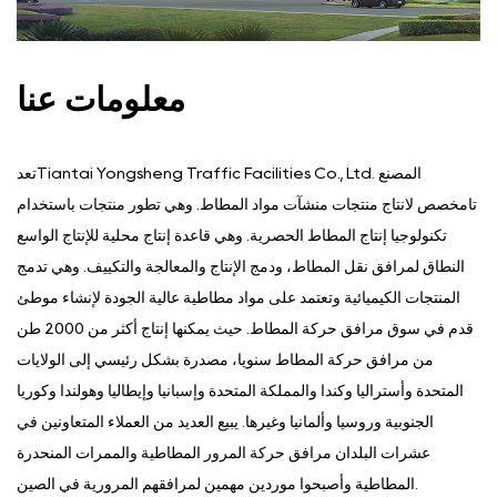
معلومات عنا
تعدTiantai Yongsheng Traffic Facilities Co., Ltd. المصنع
تامخصص لانتاج منتجات منشآت مواد المطاط. وهي تطور منتجات باستخدام
تكنولوجيا إنتاج المطاط الحصرية. وهي قاعدة إنتاج محلية للإنتاج الواسع
النطاق لمرافق نقل المطاط، ودمج الإنتاج والمعالجة والتكييف. وهي تدمج
المنتجات الكيميائية وتعتمد على مواد مطاطية عالية الجودة لإنشاء موطئ
قدم في سوق مرافق حركة المطاط. حيث يمكنها إنتاج أكثر من 2000 طن
من مرافق حركة المطاط سنويا، مصدرة بشكل رئيسي إلى الولايات
المتحدة وأستراليا وكندا والمملكة المتحدة وإسبانيا وإيطاليا وهولندا وكوريا
الجنوبية وروسيا وألمانيا وغيرها. يبيع العديد من العملاء المتعاونين في
عشرات البلدان مرافق حركة المرور المطاطية والممرات المنحدرة
المطاطية وأصبحوا موردين مهمين لمرافقهم المرورية في الصين.