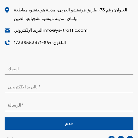
العنوان: رقم 73، طريق هونغتشو الغربي، مدينة هونغتشو، مقاطعة
تيانتاي، مدينة تايتشو، تشجيانغ، الصين
البريد الإلكتروني:info@ys-traffic.com
التلفون: +86-17338553371
قدم