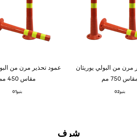
 مرن من البولي يوريثان
عمود تحذير مرن من البول
قاس 750 مم
مقاس 450 مم
بتبو02
بتبو01
شرف