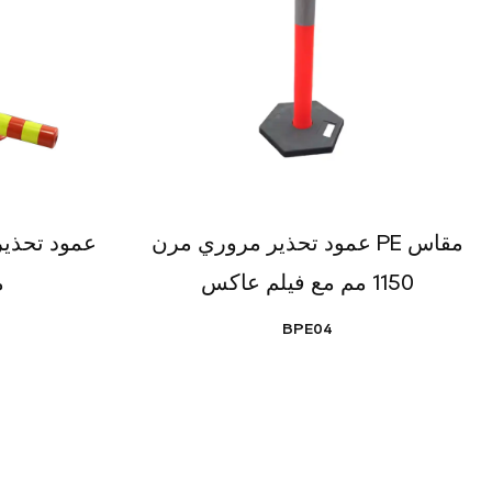
عمود تحذير مروري مرن PE مقاس
عمود تحذير
1150 مم مع فيلم عاكس
م
BPE04