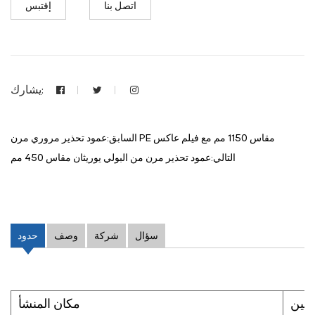
اتصل بنا
إقتبس
يشارك:
السابق:عمود تحذير مروري مرن PE مقاس 1150 مم مع فيلم عاكس
التالي:عمود تحذير مرن من البولي يوريثان مقاس 450 مم
سؤال
شركة
وصف
حدود
لصين
مكان المنشأ