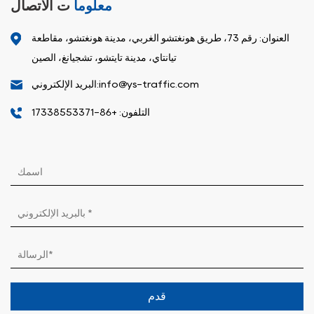
معلوما
ت الاتصال
العنوان: رقم 73، طريق هونغتشو الغربي، مدينة هونغتشو، مقاطعة
تيانتاي، مدينة تايتشو، تشجيانغ، الصين
البريد الإلكتروني:info@ys-traffic.com
التلفون: +86-17338553371
قدم