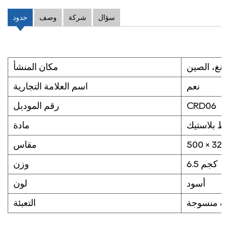
سؤال
شركة
وصف
حدود
انغ، الصين
مكان المنشأ
نعم
اسم العلامة التجارية
CRD06
رقم الموديل
ط بلاستيك
مادة
مقاس
6.5 كجم
وزن
أسود
لون
بة منسوجة
التعبئة