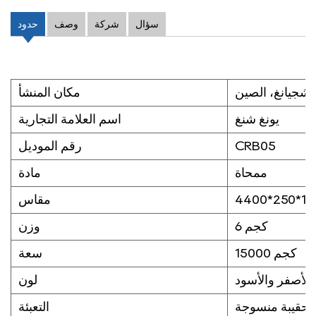
سؤال
شركة
وصف
حدود
تشجيانغ، الصين
مكان المنشأ
يونغ شنغ
اسم العلامة التجارية
CRB05
رقم الموديل
ممحاة
مادة
مقاس
6 كجم
وزن
15000 كجم
سعة
الأصفر والأسود
لون
حقيبة منسوجة
التعبئة