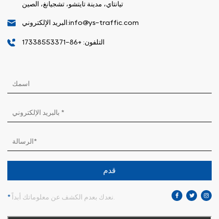
تيانتاي، مدينة تايتشو، تشجيانغ، الصين
البريد الإلكتروني:info@ys-traffic.com
التلفون: +86-17338553371
قدم
نعدك بعدم الكشف عن معلوماتك أبداً.
*