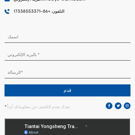
التلفون: +86-17338553371
قدم
نعدك بعدم الكشف عن معلوماتك أبداً.
*