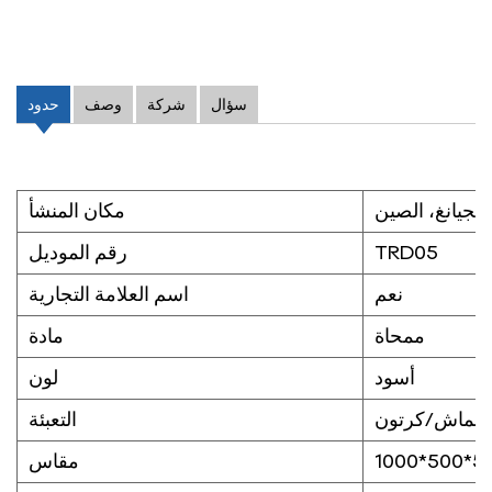
سؤال
شركة
وصف
حدود
شجيانغ، الصين
مكان المنشأ
TRD05
رقم الموديل
نعم
اسم العلامة التجارية
ممحاة
مادة
أسود
لون
القماش/كرتون
التعبئة
مقاس