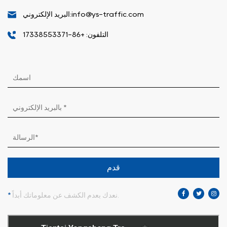
البريد الإلكتروني:info@ys-traffic.com
التلفون: +86-17338553371
قدم
نعدك بعدم الكشف عن معلوماتك أبداً.
*