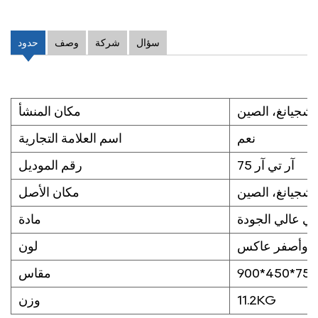
سؤال
شركة
وصف
حدود
تشجيانغ، الصين
مكان المنشأ
نعم
اسم العلامة التجارية
آر تي آر 75
رقم الموديل
تشجيانغ، الصين
مكان الأصل
ي عالي الجودة
مادة
د وأصفر عاكس
لون
تر
مقاس
11.2KG
وزن